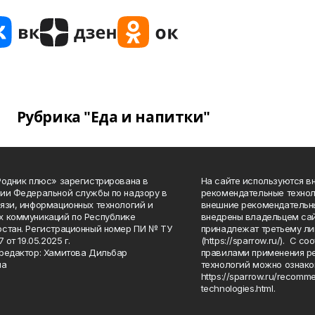
Рубрика "Еда и напитки"
Родник плюс» зарегистрирована в
На сайте используются в
ии Федеральной службы по надзору в
рекомендательные технол
язи, информационных технологий и
внешние рекомендательн
 коммуникаций по Республике
внедрены владельцем сай
стан. Регистрационный номер ПИ № ТУ
принадлежат третьему ли
7 от 19.05.2025 г.
(https://sparrow.ru/). С 
редактор: Хамитова Дильбар
правилами применения р
на
технологий можно ознако
https://sparrow.ru/recomm
technologies.html.