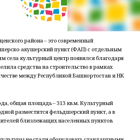
щенского района – это современный
шерско-акушерский пункт (ФАП) с отдельным
м села культурный центр появился благодаря
елила средства на строительство в рамках
честве между Республикой Башкортостан и НК
ода, общая площадь – 313 кв.м. Культурный
 одной разместится фельдшерский пункт, а в
 жителей близлежащих населенных пунктов.
е культуры не стали оборудовать стандартными