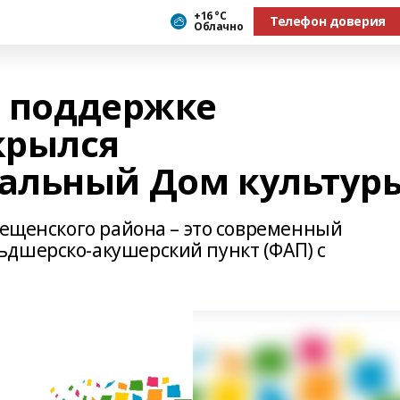
+16 °С
Телефон доверия
Облачно
и поддержке
крылся
альный Дом культур
вещенского района – это современный
дшерско-акушерский пункт (ФАП) с