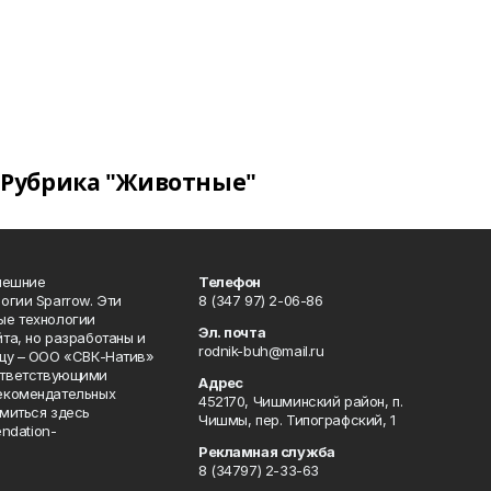
Рубрика "Животные"
нешние
Телефон
огии Sparrow. Эти
8 (347 97) 2-06-86
ые технологии
Эл. почта
та, но разработаны и
rodnik-buh@mail.ru
цу – ООО «СВК-Натив»
соответствующими
Адрес
екомендательных
452170, Чишминский район, п.
миться здесь
Чишмы, пер. Типографский, 1
endation-
Рекламная служба
8 (34797) 2-33-63