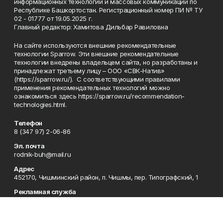
информационных технологий и массовых коммуникаций по
Республике Башкортостан. Регистрационный номер ПИ № ТУ
02 - 01777 от 19.05.2025 г.
Главный редактор: Хамитова Дильбар Равиловна
На сайте используются внешние рекомендательные
технологии Sparrow. Эти внешние рекомендательные
технологии внедрены владельцем сайта, но разработаны и
принадлежат третьему лицу – ООО «СВК-Натив»
(https://sparrow.ru/). С соответствующими правилами
применения рекомендательных технологий можно
ознакомиться здесь https://sparrow.ru/recommendation-
technologies.html.
Телефон
8 (347 97) 2-06-86
Эл. почта
rodnik-buh@mail.ru
Адрес
452170, Чишминский район, п. Чишмы, пер. Типографский, 1
Рекламная служба
8 (34797) 2-33-63
Приемная