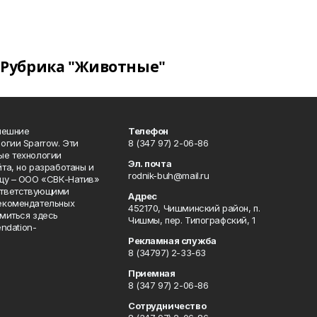
Рубрика "Животные"
нешние
Телефон
огии Sparrow. Эти
8 (347 97) 2-06-86
ые технологии
Эл. почта
та, но разработаны и
rodnik-buh@mail.ru
цу – ООО «СВК-Натив»
соответствующими
Адрес
екомендательных
452170, Чишминский район, п.
миться здесь
Чишмы, пер. Типографский, 1
endation-
Рекламная служба
8 (34797) 2-33-63
Приемная
8 (347 97) 2-06-86
Сотрудничество