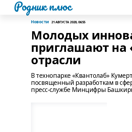
Родник плюс
Новости
21 АВГУСТА 2020, 06:55
Молодых иннов
приглашают на «
отрасли
В технопарке «Квантолаб» Кумерта
посвященный разработкам в сфе
пресс-службе Минцифры Башкир