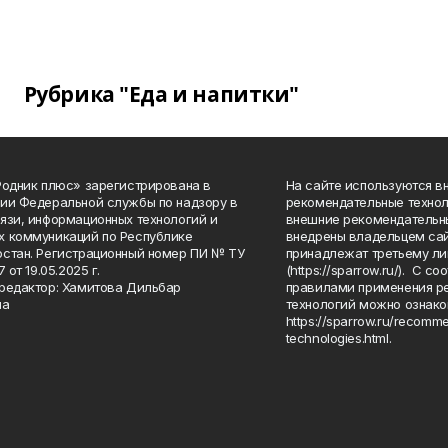
Рубрика "Еда и напитки"
Родник плюс» зарегистрирована в
На сайте используются в
ии Федеральной службы по надзору в
рекомендательные технол
язи, информационных технологий и
внешние рекомендательн
 коммуникаций по Республике
внедрены владельцем сай
стан. Регистрационный номер ПИ № ТУ
принадлежат третьему ли
7 от 19.05.2025 г.
(https://sparrow.ru/). С 
редактор: Хамитова Дильбар
правилами применения р
на
технологий можно ознако
https://sparrow.ru/recomm
technologies.html.