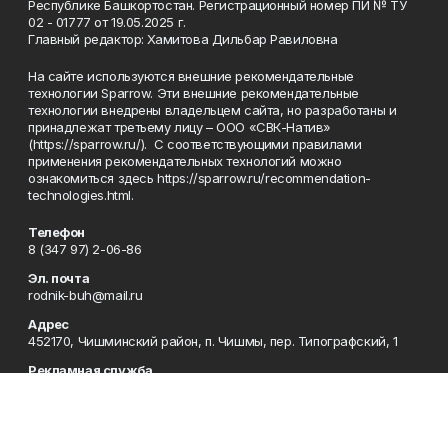
Республике Башкортостан. Регистрационный номер ПИ № ТУ
02 - 01777 от 19.05.2025 г.
Главный редактор: Хамитова Дильбар Равиловна
На сайте используются внешние рекомендательные
технологии Sparrow. Эти внешние рекомендательные
технологии внедрены владельцем сайта, но разработаны и
принадлежат третьему лицу – ООО «СВК-Натив»
(https://sparrow.ru/). С соответствующими правилами
применения рекомендательных технологий можно
ознакомиться здесь https://sparrow.ru/recommendation-
technologies.html.
Телефон
8 (347 97) 2-06-86
Эл. почта
rodnik-buh@mail.ru
Адрес
452170, Чишминский район, п. Чишмы, пер. Типографский, 1
Рекламная служба
8 (34797) 2-33-63
Приемная
8 (347 97) 2-06-86