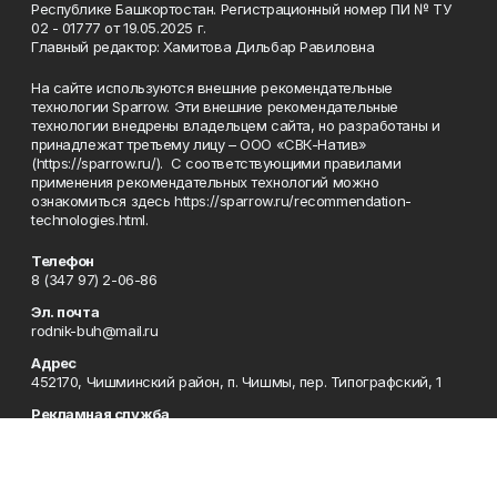
Республике Башкортостан. Регистрационный номер ПИ № ТУ
02 - 01777 от 19.05.2025 г.
Главный редактор: Хамитова Дильбар Равиловна
На сайте используются внешние рекомендательные
технологии Sparrow. Эти внешние рекомендательные
технологии внедрены владельцем сайта, но разработаны и
принадлежат третьему лицу – ООО «СВК-Натив»
(https://sparrow.ru/). С соответствующими правилами
применения рекомендательных технологий можно
ознакомиться здесь https://sparrow.ru/recommendation-
technologies.html.
Телефон
8 (347 97) 2-06-86
Эл. почта
rodnik-buh@mail.ru
Адрес
452170, Чишминский район, п. Чишмы, пер. Типографский, 1
Рекламная служба
8 (34797) 2-33-63
Приемная
8 (347 97) 2-06-86