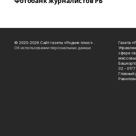
Фотобанк журналистов РБ
© 2020-2026 Сайт газеты «Родник плюс» .
Газета «
Об использовании персональных данных
Управлен
сфере св
массовых
Башкорто
02 - 0177
Главный 
Равилов