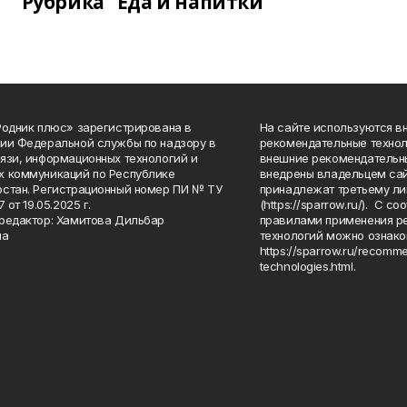
Рубрика "Еда и напитки"
Родник плюс» зарегистрирована в
На сайте используются в
ии Федеральной службы по надзору в
рекомендательные технол
язи, информационных технологий и
внешние рекомендательн
 коммуникаций по Республике
внедрены владельцем сай
стан. Регистрационный номер ПИ № ТУ
принадлежат третьему ли
7 от 19.05.2025 г.
(https://sparrow.ru/). С 
редактор: Хамитова Дильбар
правилами применения р
на
технологий можно ознако
https://sparrow.ru/recomm
technologies.html.