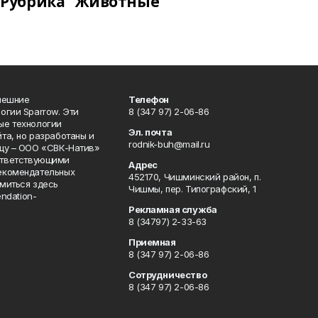
Рубрика "Животные"
нешние
Телефон
огии Sparrow. Эти
8 (347 97) 2-06-86
ые технологии
Эл. почта
та, но разработаны и
rodnik-buh@mail.ru
цу – ООО «СВК-Натив»
соответствующими
Адрес
екомендательных
452170, Чишминский район, п.
миться здесь
Чишмы, пер. Типографский, 1
endation-
Рекламная служба
8 (34797) 2-33-63
Приемная
8 (347 97) 2-06-86
Сотрудничество
8 (347 97) 2-06-86