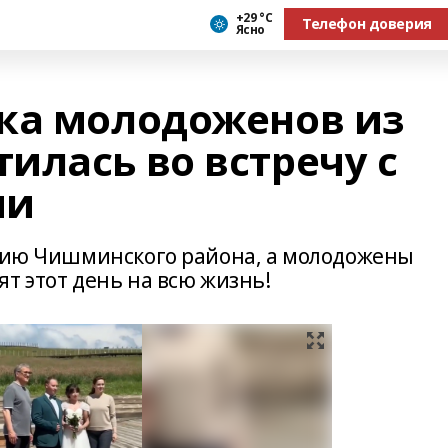
+29 °С
Телефон доверия
Ясно
ка молодоженов из
илась во встречу с
ии
орию Чишминского района, а молодожены
ят этот день на всю жизнь!