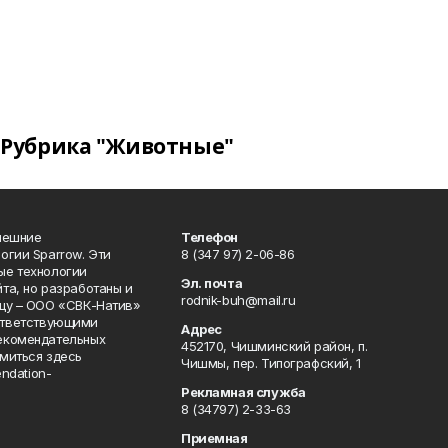
Рубрика "Животные"
нешние
Телефон
огии Sparrow. Эти
8 (347 97) 2-06-86
ые технологии
Эл. почта
та, но разработаны и
rodnik-buh@mail.ru
цу – ООО «СВК-Натив»
соответствующими
Адрес
екомендательных
452170, Чишминский район, п.
миться здесь
Чишмы, пер. Типографский, 1
endation-
Рекламная служба
8 (34797) 2-33-63
Приемная