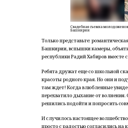
Свадебная съемка молодоженов 
Башкирии
Только представьте: романтическая
Башкирии, вспышки камеры, объятия
республики Радий Хабиров вместе с
Ребята дружат еще со школьной ска
красоты родного края. Но они и по
там ждет! Когда влюбленные увидел
перехватило дыхание от волнения. С
решились подойти и попросить сов
И случилось настоящее волшебство
просто с радостью согласились на 