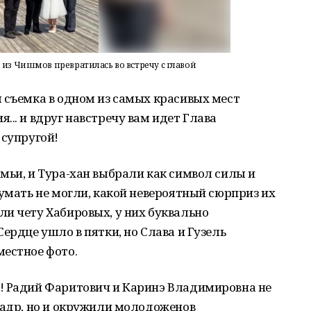
из Чишмов превратилась во встречу с главой
 съемка в одном из самых красивых мест
... и вдруг навстречу вам идет Глава
 супругой!
мьи, и Тура-хан выбрали как символ силы и
думать не могли, какой невероятный сюрприз их
и чету Хабировых, у них буквально
ердце ушло в пятки, но Слава и Гузель
местное фото.
! Радий Фаритович и Каринэ Владимировна не
кадр, но и окружили молодоженов