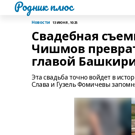
Родник плюс
Новости
13 ИЮНЯ , 10:25
Свадебная съем
Чишмов преврат
главой Башкир
Эта свадьба точно войдет в ист
Слава и Гузель Фомичевы запомн