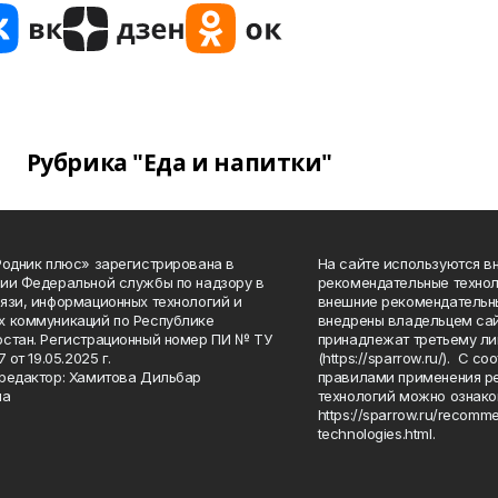
Рубрика "Еда и напитки"
Родник плюс» зарегистрирована в
На сайте используются в
ии Федеральной службы по надзору в
рекомендательные технол
язи, информационных технологий и
внешние рекомендательн
 коммуникаций по Республике
внедрены владельцем сай
стан. Регистрационный номер ПИ № ТУ
принадлежат третьему ли
7 от 19.05.2025 г.
(https://sparrow.ru/). С 
редактор: Хамитова Дильбар
правилами применения р
на
технологий можно ознако
https://sparrow.ru/recomm
technologies.html.