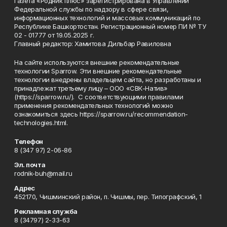
Газета «Родник плюс» зарегистрирована в Управлении
Федеральной службы по надзору в сфере связи,
информационных технологий и массовых коммуникаций по
Республике Башкортостан. Регистрационный номер ПИ № ТУ
02 - 01777 от 19.05.2025 г.
Главный редактор: Хамитова Дильбар Равиловна
На сайте используются внешние рекомендательные
технологии Sparrow. Эти внешние рекомендательные
технологии внедрены владельцем сайта, но разработаны и
принадлежат третьему лицу – ООО «СВК-Натив»
(https://sparrow.ru/). С соответствующими правилами
применения рекомендательных технологий можно
ознакомиться здесь https://sparrow.ru/recommendation-
technologies.html.
Телефон
8 (347 97) 2-06-86
Эл. почта
rodnik-buh@mail.ru
Адрес
452170, Чишминский район, п. Чишмы, пер. Типографский, 1
Рекламная служба
8 (34797) 2-33-63