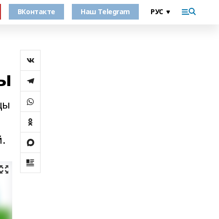
ВКонтакте
Наш Telegram
лы
цы
.