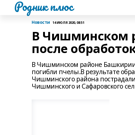
Родник плюс
Новости
14 ИЮЛЯ 2020, 08:51
В Чишминском 
после обработо
В Чишминском районе Башкирии 
погибли пчелы.В результате обра
Чишминского района пострадали
Чишминского и Сафаровского сель