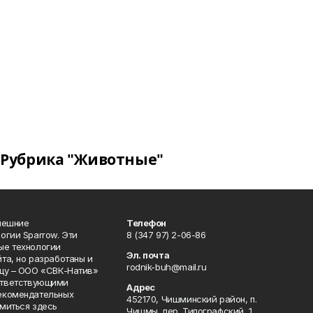
Рубрика "Животные"
нешние
Телефон
огии Sparrow. Эти
8 (347 97) 2-06-86
ые технологии
Эл. почта
та, но разработаны и
rodnik-buh@mail.ru
цу – ООО «СВК-Натив»
соответствующими
Адрес
екомендательных
452170, Чишминский район, п.
миться здесь
Чишмы, пер. Типографский, 1