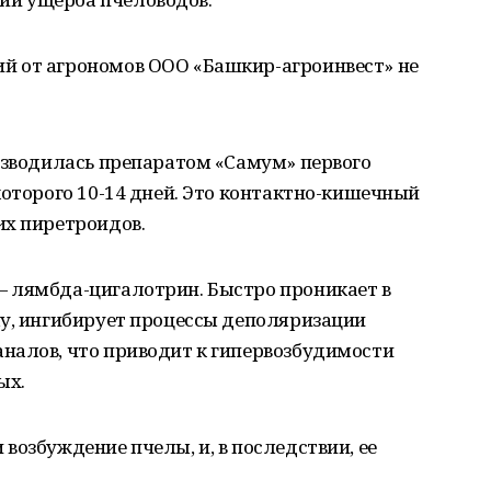
й от агрономов ООО «Башкир-агроинвест» не
изводилась препаратом «Самум» первого
которого 10-14 дней. Это контактно-кишечный
их пиретроидов.
 лямбда-цигалотрин. Быстро проникает в
лу, ингибирует процессы деполяризации
налов, что приводит к гипервозбудимости
ых.
возбуждение пчелы, и, в последствии, ее