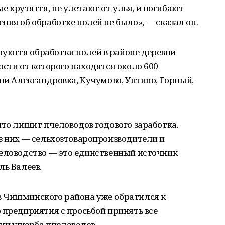
крутятся, не улетают от улья, и погибают
ния об обработке полей не было», — сказал он.
ются обработки полей в районе деревни
ости от которого находятся около 600
вни Александровка, Кучумово, Уптино, Горный,
что лишит пчеловодов годового заработка.
з них — сельхозтоваропроизводители и
человодство — это единственный источник
ль Валеев.
 Чишминского района уже обратился к
 предприятия с просьбой принять все
и ущерба пчеловодов.