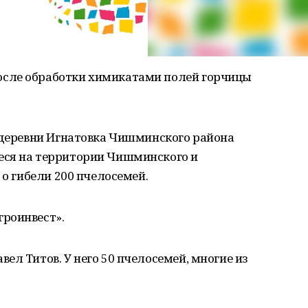
сле обработки химикатами полей горчицы
е деревни Игнатовка Чишминского района
еся на территории Чишминского и
 о гибели 200 пчелосемей.
роинвест».
ел Титов. У него 50 пчелосемей, многие из