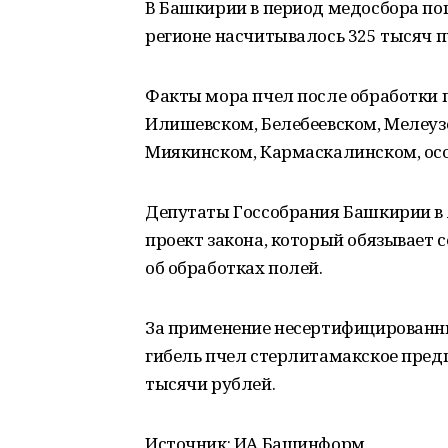
В Башкирии в период медосбора пог
регионе насчитывалось 325 тысяч 
Факты мора пчел после обработки 
Илишевском, Белебеевском, Мелеуз
Миякинском, Кармаскалинском, осо
Депутаты Госсобрания Башкирии в 
проект закона, который обязывает
об обработках полей.
За применение несертифицированных
гибель пчел стерлитамакское пред
тысячи рублей.
Источник: ИА Башинформ