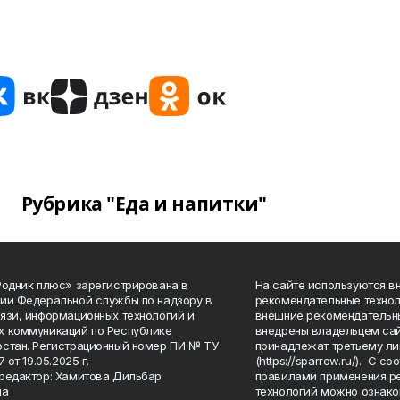
Рубрика "Еда и напитки"
Родник плюс» зарегистрирована в
На сайте используются в
ии Федеральной службы по надзору в
рекомендательные технол
язи, информационных технологий и
внешние рекомендательн
 коммуникаций по Республике
внедрены владельцем сай
стан. Регистрационный номер ПИ № ТУ
принадлежат третьему ли
7 от 19.05.2025 г.
(https://sparrow.ru/). С 
редактор: Хамитова Дильбар
правилами применения р
на
технологий можно ознако