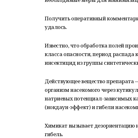
Получить оперативный комментари
удалось.
Известно, что обработка полей про
класса опасности, период распада 
инсектицид из группы синтетическ
Действующее вещество препарата —
организм насекомого через кутику
натриевых потенциал-зависимых ка
(нокдаун-эффект) и гибели насеком
Химикат вызывает дезориентацию и 
гибель.