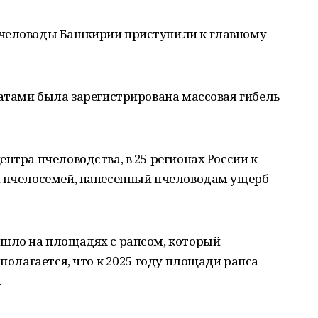
пчеловоды Башкирии приступили к главному
катами была зарегистрирована массовая гибель
нтра пчеловодства, в 25 регионах России к
ч пчелосемей, нанесенный пчеловодам ущерб
ошло на площадях с рапсом, который
дполагается, что к 2025 году площади рапса
.