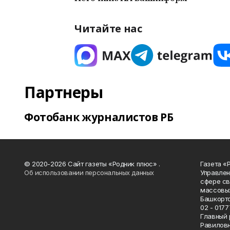
Читайте нас
Партнеры
Фотобанк журналистов РБ
© 2020-2026 Сайт газеты «Родник плюс» .
Газета «
Об использовании персональных данных
Управлен
сфере св
массовых
Башкорто
02 - 0177
Главный 
Равилов