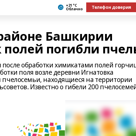
+21 °С
Телефон доверия
Облачно
районе Башкирии
к полей погибли пче
после обработки химикатами полей горчи
ботки поля возле деревни Игнатовка
 пчелосемьи, находящиеся на территории
советов. Известно о гибели 200 пчелосемей